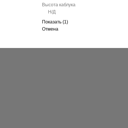
Высота каблука
Н/Д
Показать
(
1
)
Отмена