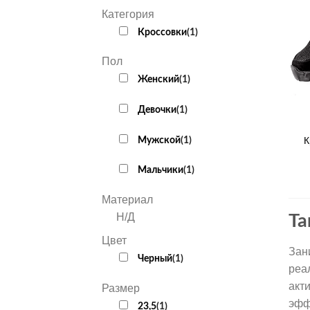
Категория
Кроссовки
(
1
)
Пол
Женский
(
1
)
Девочки
(
1
)
+
Мужской
(
1
)
К
Мальчики
(
1
)
Материал
Н/Д
Та
Цвет
Зан
Черный
(
1
)
реа
акт
Размер
эфф
23,5
(
1
)