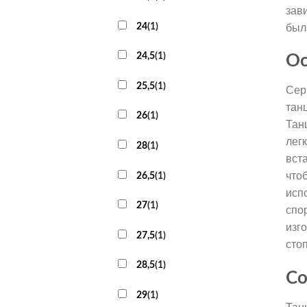
зав
24
(
1
)
был
24,5
(
1
)
Ос
25,5
(
1
)
Сер
тан
26
(
1
)
Тан
лег
28
(
1
)
вст
что
26,5
(
1
)
исп
27
(
1
)
спо
изг
27,5
(
1
)
сто
28,5
(
1
)
Со
29
(
1
)