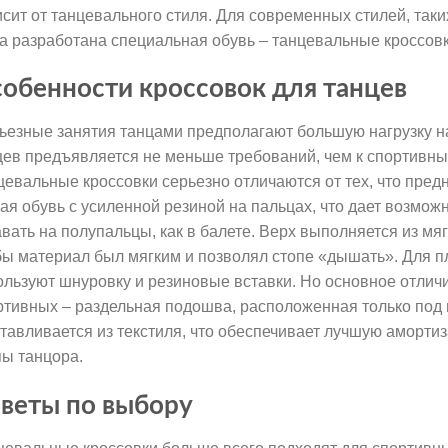
исит от танцевального стиля. Для современных стилей, так
а разработана специальная обувь – танцевальные кроссовк
обенности кроссовок для танцев
ьезные занятия танцами предполагают большую нагрузку на
цев предъявляется не меньше требований, чем к спортивны
цевальные кроссовки серьезно отличаются от тех, что пред
кая обувь с усиленной резиной на пальцах, что дает возмож
авать на полупальцы, как в балете. Верх выполняется из мяг
бы материал был мягким и позволял стопе «дышать». Для п
ользуют шнуровку и резиновые вставки. Но основное отлич
ртивных – раздельная подошва, расположенная только под 
отавливается из текстиля, что обеспечивает лучшую аморт
пы танцора.
веты по выбору