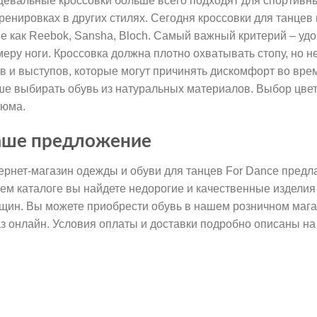
цевальные кроссовки больше всего подходят для спортивны
тренировках в других стилях. Сегодня кроссовки для танце
ие как Reebok, Sansha, Bloch. Самый важный критерий – удо
меру ноги. Кроссовка должна плотно охватывать стопу, но н
в и выступов, которые могут причинять дискомфорт во вре
ше выбирать обувь из натуральных материалов. Выбор цвет
тюма.
ше предложение
ернет-магазин одежды и обуви для танцев For Dance предла
ем каталоге вы найдете недорогие и качественные изделия
щин. Вы можете приобрести обувь в нашем розничном магаз
аз онлайн. Условия оплаты и доставки подробно описаны на