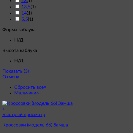
13
(
1
)
13,5
(
1
)
14
(
1
)
5,5
(
1
)
Форма каблука
Н/Д
Высота каблука
Н/Д
Показать
(
3
)
Отмена
Сбросить все
×
Мальчики
×
+
Этот
Быстрый просмотр
товар
Кроссовки (модель 66) Замша
имеет
несколько