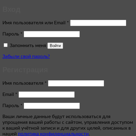
Вход
Обязательно
Имя пользователя или Email
*
Обязательно
Пароль
*
Запомнить меня
Войти
Забыли свой пароль?
Регистрация
Обязательно
Имя пользователя
*
Обязательно
Email
*
Обязательно
Пароль
*
Ваши личные данные будут использоваться для
упрощения вашей работы с сайтом, управления доступом
к вашей учётной записи и для других целей, описанных в
нашей
политика конфиденциальности
.