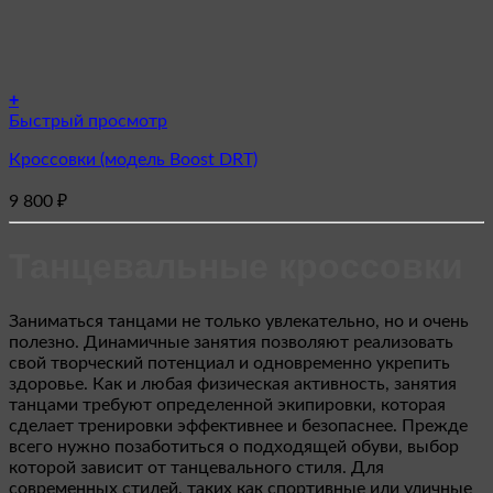
+
Этот
Быстрый просмотр
товар
Кроссовки (модель Boost DRT)
имеет
несколько
9 800
₽
вариаций.
Опции
можно
Танцевальные кроссовки
выбрать
на
странице
Заниматься танцами не только увлекательно, но и очень
товара.
полезно. Динамичные занятия позволяют реализовать
свой творческий потенциал и одновременно укрепить
здоровье. Как и любая физическая активность, занятия
танцами требуют определенной экипировки, которая
сделает тренировки эффективнее и безопаснее. Прежде
всего нужно позаботиться о подходящей обуви, выбор
которой зависит от танцевального стиля. Для
современных стилей, таких как спортивные или уличные