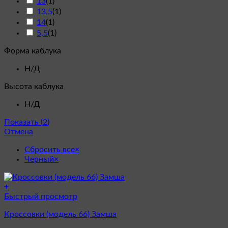
13
(
1
)
13,5
(
1
)
14
(
1
)
5,5
(
1
)
Форма каблука
Н/Д
Высота каблука
Н/Д
Показать
(
2
)
Отмена
Сбросить все
×
Черный
×
+
Этот
Быстрый просмотр
товар
Кроссовки (модель 66) Замша
имеет
несколько