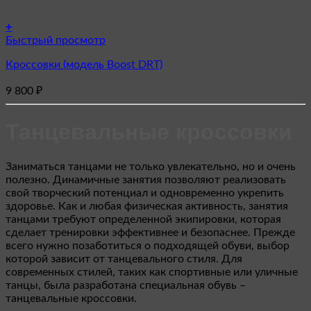
+
Этот
Быстрый просмотр
товар
Кроссовки (модель Boost DRT)
имеет
несколько
9 800
₽
вариаций.
Опции
можно
Танцевальные кроссовки
выбрать
на
странице
Заниматься танцами не только увлекательно, но и очень
товара.
полезно. Динамичные занятия позволяют реализовать
свой творческий потенциал и одновременно укрепить
здоровье. Как и любая физическая активность, занятия
танцами требуют определенной экипировки, которая
сделает тренировки эффективнее и безопаснее. Прежде
всего нужно позаботиться о подходящей обуви, выбор
которой зависит от танцевального стиля. Для
современных стилей, таких как спортивные или уличные
танцы, была разработана специальная обувь –
танцевальные кроссовки.