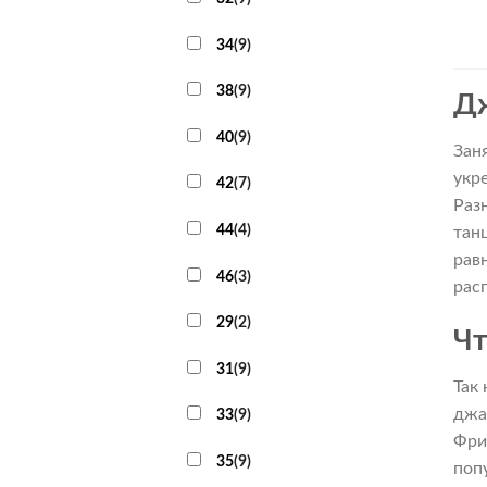
34
(
9
)
38
(
9
)
Д
40
(
9
)
Зан
укр
42
(
7
)
Раз
44
(
4
)
тан
рав
46
(
3
)
рас
29
(
2
)
Чт
31
(
9
)
Так
джа
33
(
9
)
Фри
35
(
9
)
поп