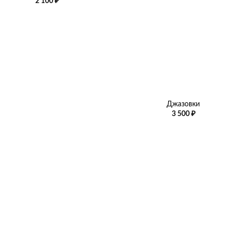
2 100
₽
+
Джазовки
3 500
₽