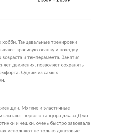
2 300
₽
–
2 850
₽
цен:
2
300 ₽
–
2
850 ₽
х хобби. Танцевальные тренировки
ывают красивую осанку и походку.
 возраста и темперамента. Занятия
няет движения, позволяет сохранять
комфорта. Одним из самых
ки.
 женщин. Мягкие и эластичные
ем считают первого танцора джаза Джо
тинки и чешки, очень быстро завоевала
ках исполняют не только джазовые