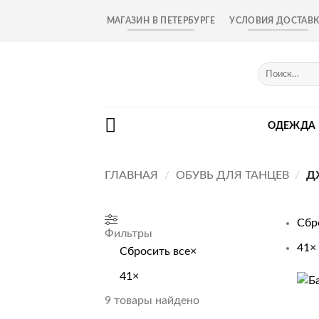
Skip
МАГАЗИН В ПЕТЕРБУРГЕ
УСЛОВИЯ ДОСТАВ
to
content
Искать:
ОДЕЖДА
ГЛАВНАЯ
/
ОБУВЬ ДЛЯ ТАНЦЕВ
/
Д
Сбр
Фильтры
41
×
Сбросить все
×
41
×
+
9
товары найдено