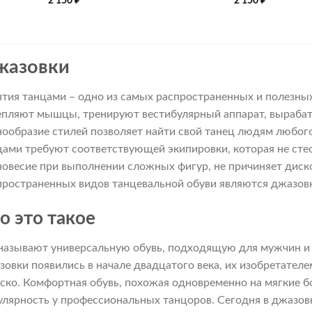
2 150
₽
2 150
₽
жазовки
ятия танцами – одно из самых распространенных и полезны
епляют мышцы, тренируют вестибулярный аппарат, вырабат
нообразие стилей позволяет найти свой танец людям любого
цами требуют соответствующей экипировки, которая не стес
новесие при выполнении сложных фигур, не причиняет дис
пространенных видов танцевальной обуви являются джазов
о это такое
 называют универсальную обувь, подходящую для мужчин и
зовки появились в начале двадцатого века, их изобретател
ско. Комфортная обувь, похожая одновременно на мягкие бо
улярность у профессиональных танцоров. Сегодня в джазов