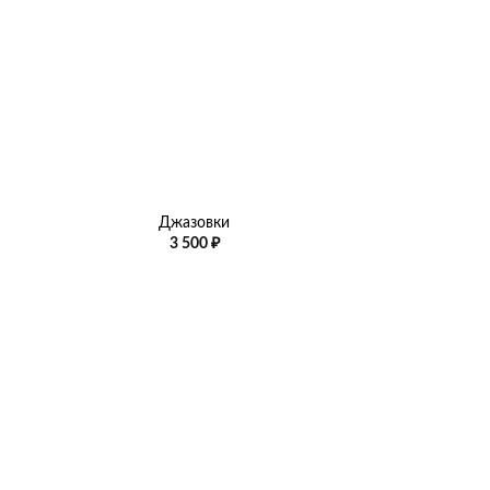
+
Джазовки
3 500
₽