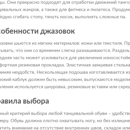
цы. Они прекрасно подходят для отработки движений танго, 
цевальных жанров, а также для фитнеса и пилатеса. Продум
бодно сгибать стопу, тянуть носок, выполнять сложные па.
обенности джазовок
зовки шьются из мягких материалов: кожи или текстиля. П
тывать, что они со временем слегка разнашиваются. Раздель
едняя часть может усиливаться для увеличения износостойк
фортная резиновая прокладка. Эластичная замшевая стелька
чиняя неудобств. Нескользящая подошва изготавливается и
окий каблук должен быть невысоким, выпускаются модели 
пления используется шнуровка, резиновые вставки или скр
авила выбора
вный критерий выбора любой танцевальной обуви – удобств
меру. Обувь должна плотно охватывать ногу, но без излишн
атить внимание на отсутствие внутренних швов, складок ил