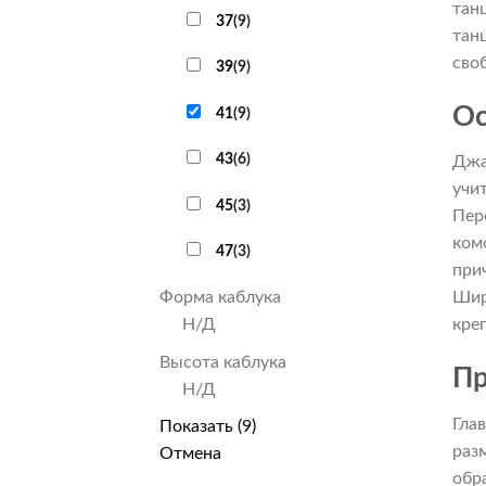
тан
37
(
9
)
тан
сво
39
(
9
)
Ос
41
(
9
)
43
(
6
)
Джа
учи
45
(
3
)
Пер
ком
47
(
3
)
при
Форма каблука
Шир
Н/Д
кре
Высота каблука
Пр
Н/Д
Гла
Показать
(
9
)
раз
Отмена
обр