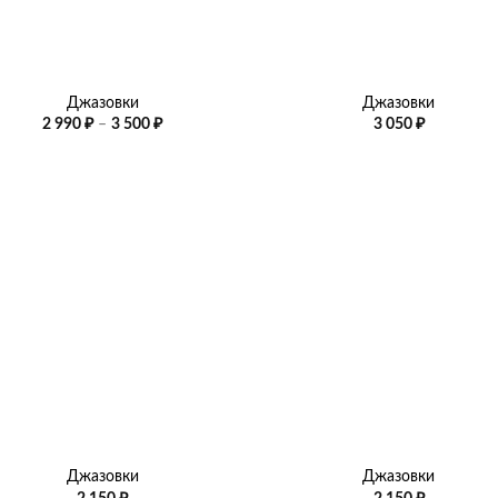
+
Джазовки
Джазовки
Диапазон
2 990
₽
–
3 500
₽
3 050
₽
цен:
2
990 ₽
–
3
500 ₽
+
Джазовки
Джазовки