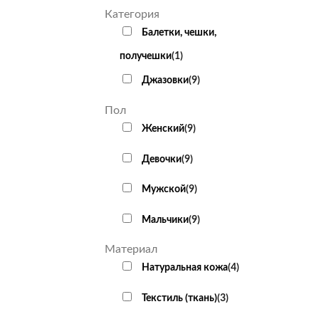
Категория
Балетки, чешки,
получешки
(
1
)
Джазовки
(
9
)
Пол
Женский
(
9
)
Девочки
(
9
)
Мужской
(
9
)
Мальчики
(
9
)
Материал
Натуральная кожа
(
4
)
Текстиль (ткань)
(
3
)