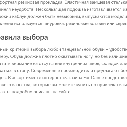
фортная резиновая прокладка. Эластичная замшевая стелька
чиняя неудобств. Нескользящая подошва изготавливается и
окий каблук должен быть невысоким, выпускаются модели 
пления используется шнуровка, резиновые вставки или скр
авила выбора
вный критерий выбора любой танцевальной обуви – удобств
меру. Обувь должна плотно охватывать ногу, но без излишн
атить внимание на отсутствие внутренних швов, складок ил
раться в стопу. Современные производители предлагают бо
цев. В ассортименте интернет-магазина For Dance предста
окого качества, которые вы можете купить по привлекател
платы подробно описаны на сайте.