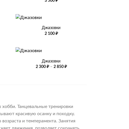
3 500
₽
+
Джазовки
2 100
₽
+
Джазовки
Диапазон
2 300
₽
–
2 850
₽
цен:
2
300 ₽
–
2
850 ₽
х хобби. Танцевальные тренировки
ывают красивую осанку и походку.
 возраста и темперамента. Занятия
няет движения, позволяет сохранять