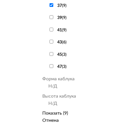
37
(
9
)
39
(
9
)
41
(
9
)
43
(
6
)
45
(
3
)
47
(
3
)
Форма каблука
Н/Д
Высота каблука
Н/Д
Показать
(
9
)
Отмена