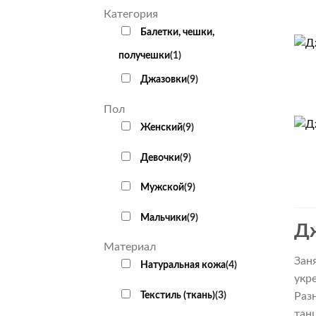
Категория
Балетки, чешки,
+
получешки
(
1
)
Джазовки
(
9
)
Пол
+
Женский
(
9
)
Девочки
(
9
)
Мужской
(
9
)
Мальчики
(
9
)
Д
Материал
Зан
Натуральная кожа
(
4
)
укр
Текстиль (ткань)
(
3
)
Раз
тан