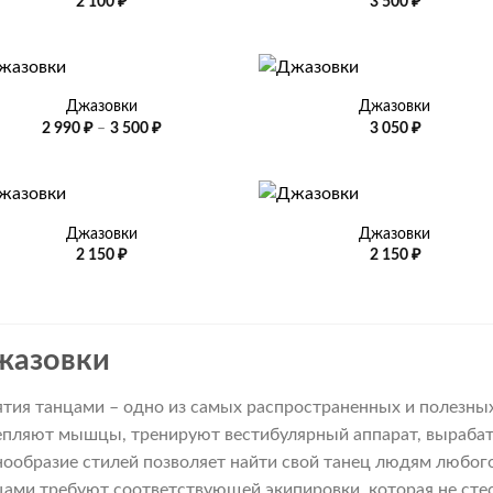
2 100
₽
3 500
₽
+
Джазовки
Джазовки
Диапазон
2 990
₽
–
3 500
₽
3 050
₽
цен:
2
990 ₽
–
+
3
500 ₽
Джазовки
Джазовки
2 150
₽
2 150
₽
жазовки
ятия танцами – одно из самых распространенных и полезны
епляют мышцы, тренируют вестибулярный аппарат, вырабат
нообразие стилей позволяет найти свой танец людям любого
цами требуют соответствующей экипировки, которая не стес