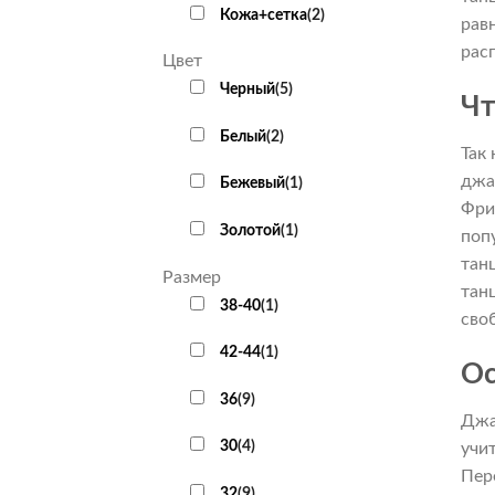
Кожа+сетка
(
2
)
рав
рас
Цвет
Черный
(
5
)
Чт
Белый
(
2
)
Так
джа
Бежевый
(
1
)
Фри
Золотой
(
1
)
поп
тан
Размер
тан
38-40
(
1
)
сво
42-44
(
1
)
Ос
36
(
9
)
Джа
30
(
4
)
учи
Пер
32
(
9
)