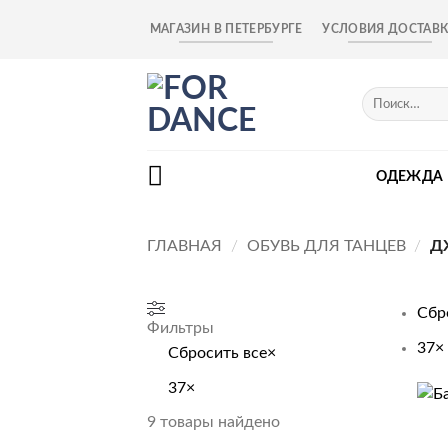
Skip
МАГАЗИН В ПЕТЕРБУРГЕ
УСЛОВИЯ ДОСТАВ
to
content
Искать:
ОДЕЖДА
ГЛАВНАЯ
/
ОБУВЬ ДЛЯ ТАНЦЕВ
/
Д
Сбр
Фильтры
37
×
Сбросить все
×
37
×
+
9
товары найдено