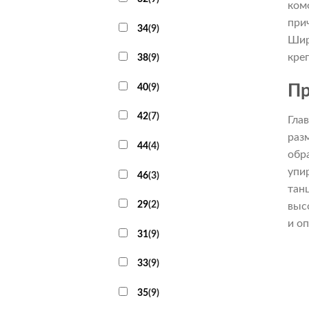
ком
при
34
(
9
)
Шир
кре
38
(
9
)
40
(
9
)
Пр
42
(
7
)
Гла
раз
44
(
4
)
обр
упи
46
(
3
)
тан
29
(
2
)
выс
и о
31
(
9
)
33
(
9
)
35
(
9
)