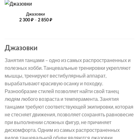
Джазовки
Диапазон
–
2 300
₽
2 850
₽
цен:
2
300 ₽
–
2
850 ₽
Джазовки
Занятия танцами – одно из самых распространенных и
полезных хобби. Танцевальные тренировки укрепляют
мышцы, тренируют вестибулярный аппарат,
вырабатывают красивую осанку и походку.
Разнообразие стилей позволяет найти свой танец
людям любого возраста и темперамента. Занятия
танцами требуют соответствующей экипировки, которая
не стесняет движения, позволяет сохранять равновесие
при выполнении сложных фигур, не причиняет
дискомфорта. Одним из самых распространенных
видов танцевальной обуви являются джазовки.