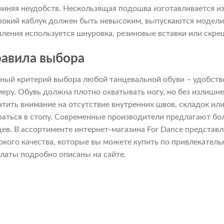
чиняя неудобств. Нескользящая подошва изготавливается и
окий каблук должен быть невысоким, выпускаются модели 
пления используется шнуровка, резиновые вставки или скр
авила выбора
вный критерий выбора любой танцевальной обуви – удобств
меру. Обувь должна плотно охватывать ногу, но без излишн
атить внимание на отсутствие внутренних швов, складок ил
раться в стопу. Современные производители предлагают бо
цев. В ассортименте интернет-магазина For Dance предста
окого качества, которые вы можете купить по привлекател
платы подробно описаны на сайте.