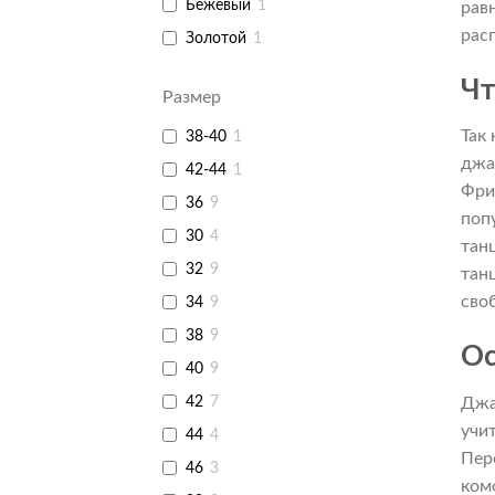
Бежевый
1
рав
рас
Золотой
1
Чт
Размер
Так
38-40
1
джа
42-44
1
Фри
36
9
поп
30
4
тан
32
9
тан
сво
34
9
38
9
Ос
40
9
42
7
Джа
учи
44
4
Пер
46
3
ком