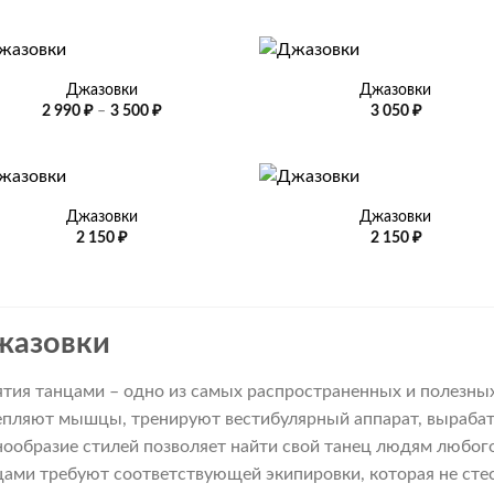
+
Джазовки
Джазовки
Диапазон
2 990
₽
–
3 500
₽
3 050
₽
цен:
2
990 ₽
–
+
3
500 ₽
Джазовки
Джазовки
2 150
₽
2 150
₽
жазовки
ятия танцами – одно из самых распространенных и полезны
епляют мышцы, тренируют вестибулярный аппарат, вырабат
нообразие стилей позволяет найти свой танец людям любого
цами требуют соответствующей экипировки, которая не стес