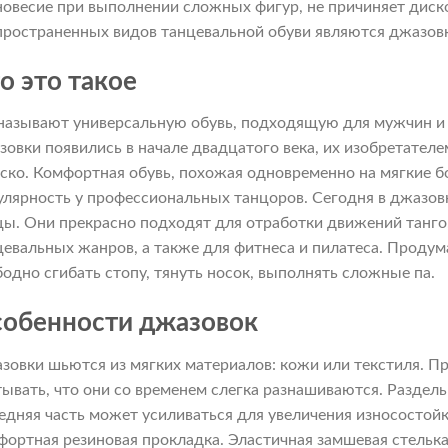
новесие при выполнении сложных фигур, не причиняет дис
пространенных видов танцевальной обуви являются джазов
о это такое
 называют универсальную обувь, подходящую для мужчин и
зовки появились в начале двадцатого века, их изобретател
ско. Комфортная обувь, похожая одновременно на мягкие бо
улярность у профессиональных танцоров. Сегодня в джазов
цы. Они прекрасно подходят для отработки движений танго, 
цевальных жанров, а также для фитнеса и пилатеса. Продум
бодно сгибать стопу, тянуть носок, выполнять сложные па.
обенности джазовок
зовки шьются из мягких материалов: кожи или текстиля. П
тывать, что они со временем слегка разнашиваются. Раздель
едняя часть может усиливаться для увеличения износостойк
фортная резиновая прокладка. Эластичная замшевая стелька