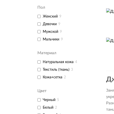
Пол
+
Женский
9
Девочки
9
Мужской
9
Мальчики
9
+
Материал
Натуральная кожа
4
Текстиль (ткань)
3
Кожа+сетка
2
Д
Зан
Цвет
укр
Черный
5
Раз
Белый
2
тан