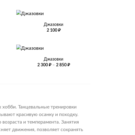
+
Джазовки
2 100
₽
+
Джазовки
Диапазон
2 300
₽
–
2 850
₽
цен:
2
300 ₽
–
2
850 ₽
х хобби. Танцевальные тренировки
ывают красивую осанку и походку.
 возраста и темперамента. Занятия
няет движения, позволяет сохранять