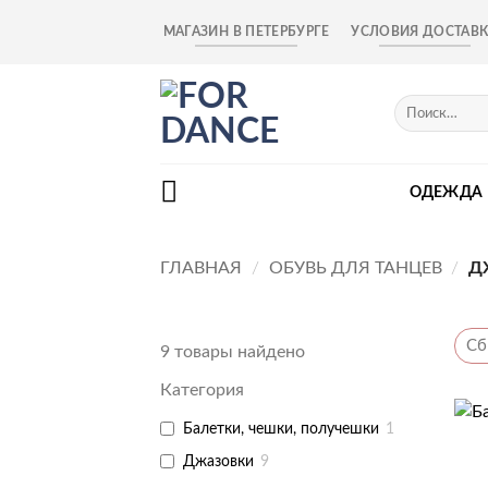
Skip
МАГАЗИН В ПЕТЕРБУРГЕ
УСЛОВИЯ ДОСТАВ
to
content
Искать:
ОДЕЖДА
ГЛАВНАЯ
/
ОБУВЬ ДЛЯ ТАНЦЕВ
/
Д
Сб
9
товары найдено
Категория
+
Балетки, чешки, получешки
1
Джазовки
9