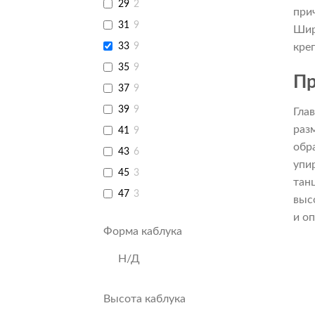
29
2
при
31
9
Шир
33
9
кре
35
9
Пр
37
9
39
9
Гла
раз
41
9
обр
43
6
упи
45
3
тан
47
3
выс
и о
Форма каблука
Н/Д
Высота каблука