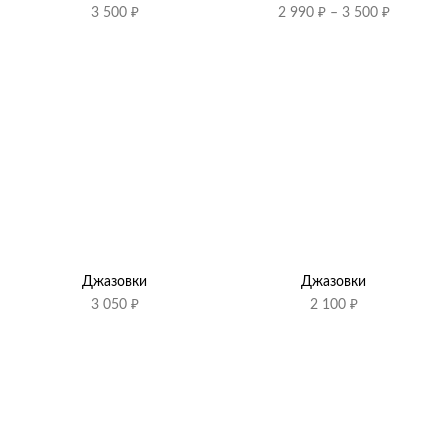
Диапазо
3 500
₽
2 990
₽
–
3 500
₽
цен:
2
990 ₽
–
3
500 ₽
Джазовки
Джазовки
3 050
₽
2 100
₽