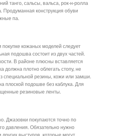
ий танго, сальсы, вальса, рок-н-ролла
а. Продуманная конструкция обуви
ожные па.
и покупке кожаных моделей следует
ьная подошва состоит из двух частей.
кости. В районе плюсны вставляется
 должна плотно облегать стопу, не
з специальной резины, кожи или замши.
а плоской подошве без каблука. Для
рещенные резиновые ленты.
о. Джазовки покупаются точно по
его давления. Обязательно нужно
 других выступов, которые могут