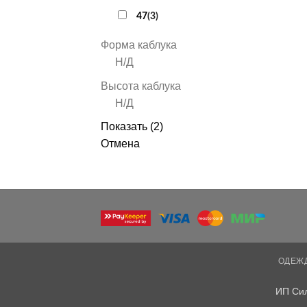
47
(
3
)
Форма каблука
Н/Д
Высота каблука
Н/Д
Показать
(
2
)
Отмена
ОДЕЖ
ИП Си