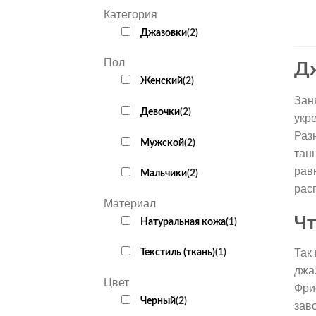
Категория
Джазовки
(
2
)
Пол
Д
Женский
(
2
)
Зан
Девочки
(
2
)
укр
Раз
Мужской
(
2
)
тан
рав
Мальчики
(
2
)
рас
Материал
Чт
Натуральная кожа
(
1
)
Текстиль (ткань)
(
1
)
Так
джа
Цвет
Фри
Черный
(
2
)
зав