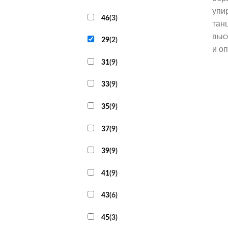
упи
46
(
3
)
тан
выс
29
(
2
)
и о
31
(
9
)
33
(
9
)
35
(
9
)
37
(
9
)
39
(
9
)
41
(
9
)
43
(
6
)
45
(
3
)