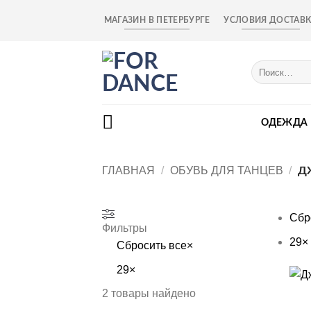
Skip
МАГАЗИН В ПЕТЕРБУРГЕ
УСЛОВИЯ ДОСТАВ
to
content
Искать:
ОДЕЖДА
ГЛАВНАЯ
/
ОБУВЬ ДЛЯ ТАНЦЕВ
/
Д
Сбр
Фильтры
29
×
Сбросить все
×
29
×
+
2
товары найдено