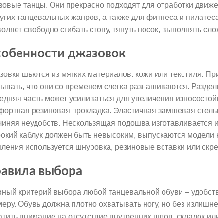
зовые танцы. Они прекрасно подходят для отработки движен
ругих танцевальных жанров, а также для фитнеса и пилатес
воляет свободно сгибать стопу, тянуть носок, выполнять сл
обенности джазовок
зовки шьются из мягких материалов: кожи или текстиля. Пр
тывать, что они со временем слегка разнашиваются. Раздел
едняя часть может усиливаться для увеличения износостой
фортная резиновая прокладка. Эластичная замшевая стелька
чиняя неудобств. Нескользящая подошва изготавливается и
окий каблук должен быть невысоким, выпускаются модели н
пления используется шнуровка, резиновые вставки или ск
авила выбора
вный критерий выбора любой танцевальной обуви – удобств
меру. Обувь должна плотно охватывать ногу, но без излишн
атить внимание на отсутствие внутренних швов, складок или