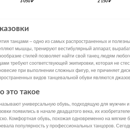
3 050
₽
2 150
₽
жазовки
ятия танцами – одно из самых распространенных и полезн
епляют мышцы, тренируют вестибулярный аппарат, вырабат
нообразие стилей позволяет найти свой танец людям любог
цами требуют соответствующей экипировки, которая не стес
новесие при выполнении сложных фигур, не причиняет дис
пространенных видов танцевальной обуви являются джазов
о это такое
 называют универсальную обувь, подходящую для мужчин и
зовки появились в начале двадцатого века, их изобретател
ско. Комфортная обувь, похожая одновременно на мягкие б
оевала популярность у профессиональных танцоров. Сегодн