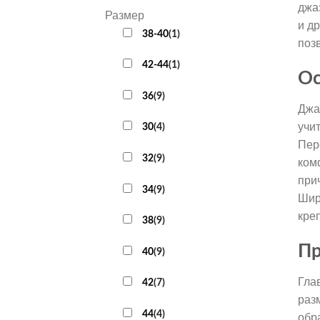
джа
Размер
и д
38-40
(
1
)
поз
42-44
(
1
)
Ос
36
(
9
)
Джа
учи
30
(
4
)
Пер
32
(
9
)
ком
при
34
(
9
)
Шир
кре
38
(
9
)
Пр
40
(
9
)
Гла
42
(
7
)
раз
44
(
4
)
обр