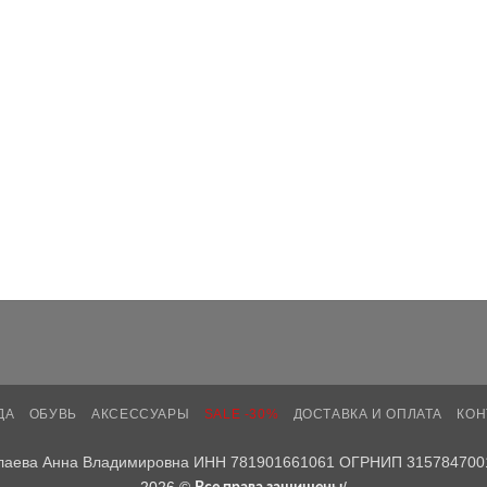
ДА
ОБУВЬ
АКСЕССУАРЫ
SALE -30%
ДОСТАВКА И ОПЛАТА
КОН
лаева Анна Владимировна ИНН 781901661061 ОГРНИП 315784700