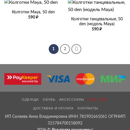
Колготки Maya, 50 den
590
₽
Колготки танцевальные, 50
den (модель Maya)
590
₽
1
2
ОДЕЖДА
ОБУВЬ
АКСЕССУАРЫ
SALE -30%
ДОСТАВКА И ОПЛАТА
КОНТАКТЫ
ИП Силаева Анна Владимировна ИНН 781901661061 ОГРНИП
315784700158092
2026 ©
Все права защищены
/