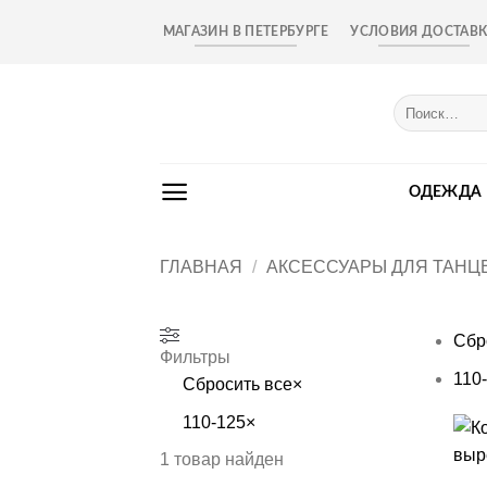
Skip
МАГАЗИН В ПЕТЕРБУРГЕ
УСЛОВИЯ ДОСТАВ
to
content
Искать:
ОДЕЖДА
ГЛАВНАЯ
/
АКСЕССУАРЫ ДЛЯ ТАНЦ
Сбр
Фильтры
110
Сбросить все
×
110-125
×
+
1
товар найден