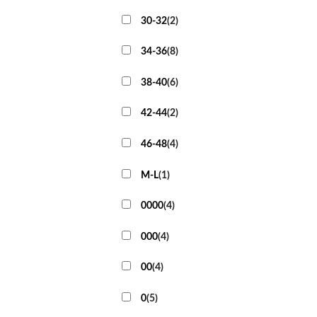
30-32
(
2
)
34-36
(
8
)
38-40
(
6
)
42-44
(
2
)
46-48
(
4
)
M-L
(
1
)
0000
(
4
)
000
(
4
)
00
(
4
)
0
(
5
)