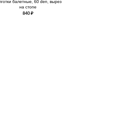
лготки балетные, 60 den, вырез
на стопе
840
₽