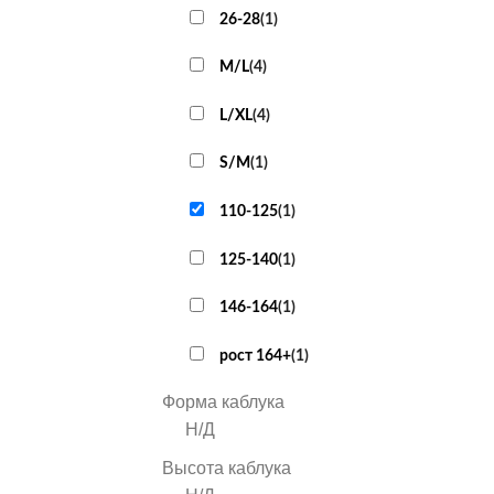
26-28
(
1
)
M/L
(
4
)
L/XL
(
4
)
S/M
(
1
)
110-125
(
1
)
125-140
(
1
)
146-164
(
1
)
рост 164+
(
1
)
Форма каблука
Н/Д
Высота каблука