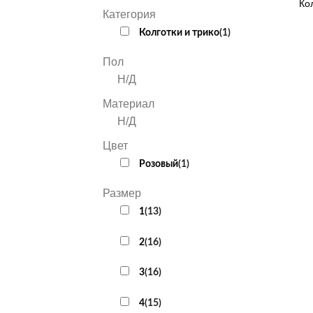
Ко
Категория
Колготки и трико
(
1
)
Пол
Н/Д
Материал
Н/Д
Цвет
Розовый
(
1
)
Размер
1
(
13
)
2
(
16
)
3
(
16
)
4
(
15
)