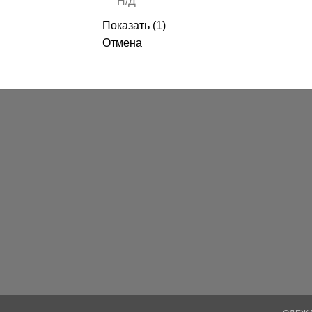
Н/Д
Показать
(
1
)
Отмена