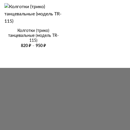
Колготки (трико)
танцевальные (модель TR-
115)
Диапазон
820
₽
–
950
₽
цен:
820 ₽
–
950 ₽