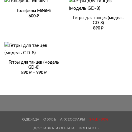
Гольфины MiNiMi
600
₽
Гетры для танцев (модель
GD-8)
890
₽
Гетры для танцев (модель
GD-8)
Диапазон
890
₽
–
990
₽
цен:
890 ₽
–
990 ₽
ОДЕЖДА
ОБУВЬ
АКСЕССУАРЫ
SALE -30%
ДОСТАВКА И ОПЛАТА
КОНТАКТЫ