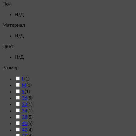
Пол
Н/Д
Материал
Н/Д
Цвет
Н/Д
Размер
L
(
1
)
M
(
1
)
S
(
1
)
36
(
5
)
32
(
1
)
34
(
1
)
38
(
5
)
40
(
5
)
42
(
4
)