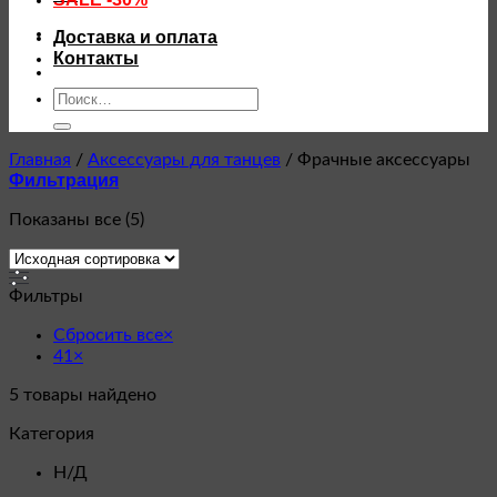
Доставка и оплата
Контакты
Искать:
Главная
/
Аксессуары для танцев
/
Фрачные аксессуары
Фильтрация
Показаны все (5)
Фильтры
Сбросить все
×
41
×
5
товары найдено
Категория
Н/Д