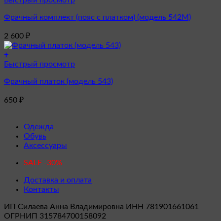
Быстрый просмотр
выбрать
на
Фрачный комплект (пояс с платком) (модель 542М)
странице
товара.
2 600
₽
+
Быстрый просмотр
Фрачный платок (модель 543)
650
₽
Одежда
Обувь
Аксессуары
SALE -30%
Доставка и оплата
Контакты
ИП Силаева Анна Владимировна ИНН 781901661061
ОГРНИП 315784700158092