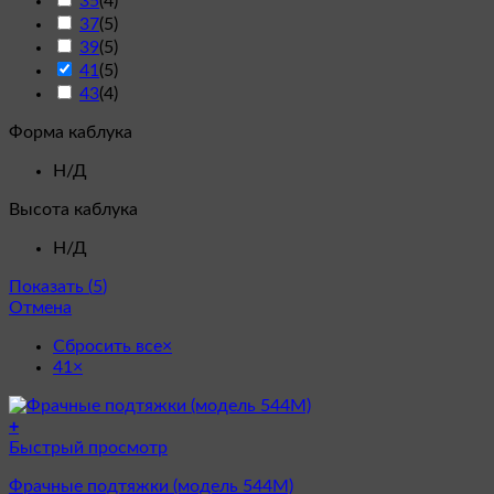
35
(
4
)
37
(
5
)
39
(
5
)
41
(
5
)
43
(
4
)
Форма каблука
Н/Д
Высота каблука
Н/Д
Показать
(
5
)
Отмена
Сбросить все
×
41
×
+
Быстрый просмотр
Фрачные подтяжки (модель 544М)