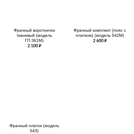
Фрачный воротничок
Фрачный комплект (пояс с
тканевый (модель
платком) (модель 542М)
ГП.361М)
2 600
₽
2 100
₽
Фрачный платок (модель
543)