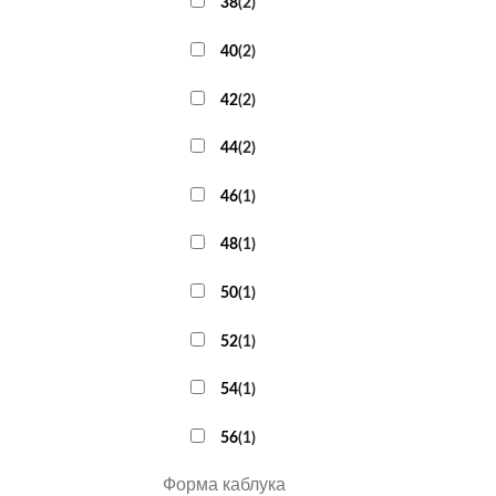
38
(
2
)
40
(
2
)
42
(
2
)
44
(
2
)
46
(
1
)
48
(
1
)
50
(
1
)
52
(
1
)
54
(
1
)
56
(
1
)
Форма каблука