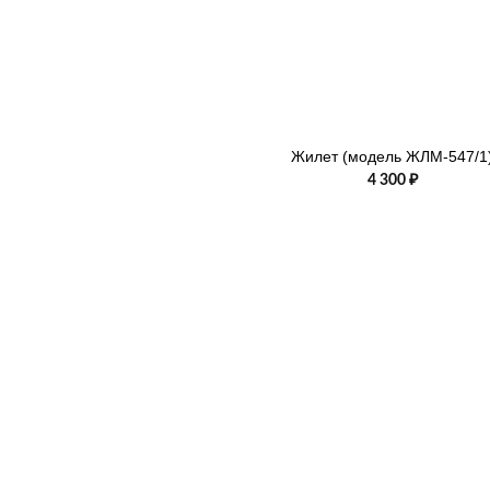
+
Жилет (модель ЖЛМ-547/1
4 300
₽