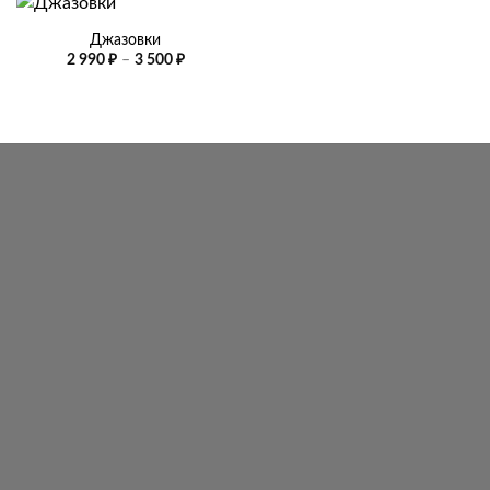
Джазовки
Диапазон
2 990
₽
–
3 500
₽
цен:
2
990 ₽
–
3
500 ₽