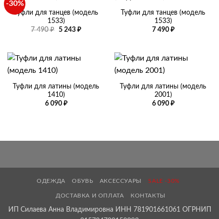
-30%
Туфли для танцев (модель
Туфли для танцев (модель
1533)
1533)
Первоначальная
Текущая
7 490
₽
5 243
₽
7 490
₽
цена
цена:
составляла
5
7
243 ₽.
490 ₽.
Туфли для латины (модель
Туфли для латины (модель
1410)
2001)
6 090
₽
6 090
₽
ОДЕЖДА
ОБУВЬ
АКСЕССУАРЫ
SALE -30%
ДОСТАВКА И ОПЛАТА
КОНТАКТЫ
ИП Силаева Анна Владимировна ИНН 781901661061 ОГРНИП