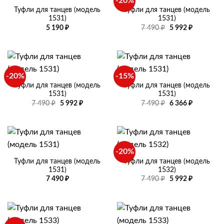
-20%
Туфли для танцев (модель
Туфли для танцев (модель
1531)
1531)
Первоначальная
Текущая
5 190
₽
7 490
₽
5 992
₽
цена
цена:
составляла
5
7
992 ₽.
490 ₽.
-20%
-15%
Туфли для танцев (модель
Туфли для танцев (модель
1531)
1531)
Первоначальная
Текущая
Первоначальная
Текущая
7 490
₽
5 992
₽
7 490
₽
6 366
₽
цена
цена:
цена
цена:
составляла
5
составляла
6
7
992 ₽.
7
366 ₽.
490 ₽.
490 ₽.
-20%
Туфли для танцев (модель
Туфли для танцев (модель
1531)
1532)
Первоначальная
Текущая
7 490
₽
7 490
₽
5 992
₽
цена
цена:
составляла
5
7
992 ₽.
490 ₽.