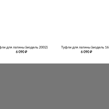
+
фли для латины (модель 2002)
Туфли для латины (модель 16
6 090
₽
6 090
₽