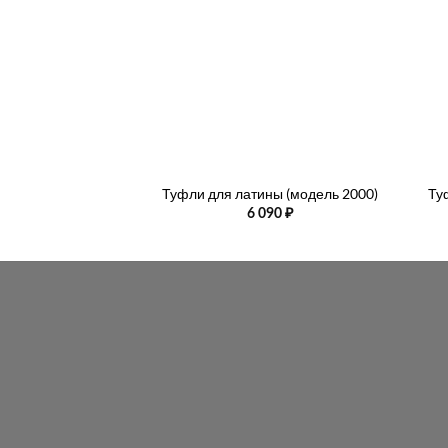
+
+
Туфли для латины (модель 2000)
Ту
6 090
₽