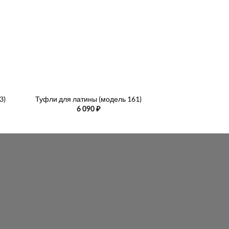
+
+
3)
Туфли для латины (модель 161)
Туфли для латин
6 090
₽
6 09