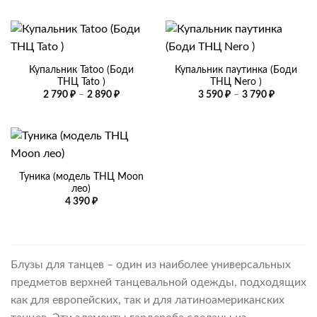
Купальник Tatoo (Боди
Купальник паутинка (Боди
ТНЦ Tato )
ТНЦ Nero )
Диапазон
Диапазо
2 790
₽
–
2 890
₽
3 590
₽
–
3 790
₽
цен:
цен:
2
3
790 ₽
590 ₽
–
–
2
3
890 ₽
790 ₽
Туника (модель ТНЦ Moon
лео)
4 390
₽
Блузы для танцев – один из наиболее универсальных
предметов верхней танцевальной одежды, подходящих
как для европейских, так и для латиноамериканских