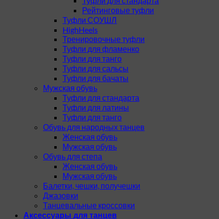
Туфли для стандарта
Рейтинговые туфли
Туфли СОУШЛ
HighHeels
Тренировочные туфли
Туфли для фламенко
Туфли для танго
Туфли для сальсы
Туфли для бачаты
Мужская обувь
Туфли для стандарта
Туфли для латины
Туфли для танго
Обувь для народных танцев
Женская обувь
Мужская обувь
Обувь для степа
Женская обувь
Мужская обувь
Балетки, чешки, получешки
Джазовки
Танцевальные кроссовки
Аксессуары для танцев