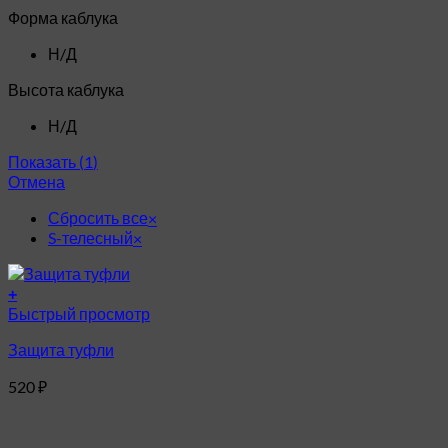
Форма каблука
Н/Д
Высота каблука
Н/Д
Показать
(
1
)
Отмена
Сбросить все
×
S-телесный
×
+
Этот
Быстрый просмотр
товар
Защита туфли
имеет
несколько
520
₽
вариаций.
Опции
можно