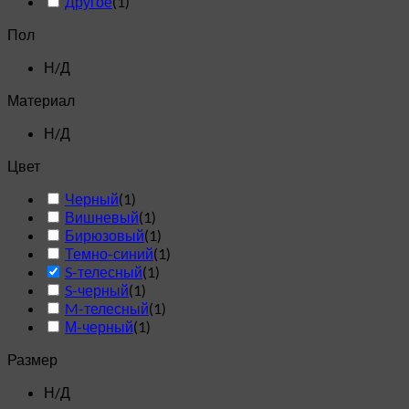
Другое
(
1
)
Пол
Н/Д
Материал
Н/Д
Цвет
Черный
(
1
)
Вишневый
(
1
)
Бирюзовый
(
1
)
Темно-синий
(
1
)
S-телесный
(
1
)
S-черный
(
1
)
M-телесный
(
1
)
М-черный
(
1
)
Размер
Н/Д