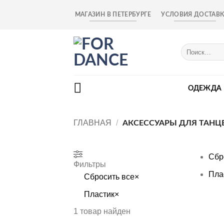
Skip
МАГАЗИН В ПЕТЕРБУРГЕ
УСЛОВИЯ ДОСТАВ
to
content
Искать:
ОДЕЖДА
ГЛАВНАЯ
/
АКСЕССУАРЫ ДЛЯ ТАНЦ
Сбр
Фильтры
Пла
Сбросить все
×
Пластик
×
1
товар найден