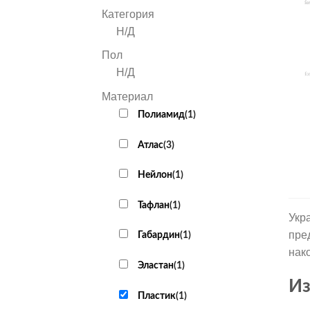
Категория
Н/Д
Пол
Н/Д
Материал
+
Полиамид
(
1
)
Атлас
(
3
)
Нейлон
(
1
)
Тафлан
(
1
)
Укр
пре
Габардин
(
1
)
нак
Эластан
(
1
)
Из
Пластик
(
1
)