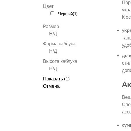
Пор
Цвет
укр
Черный
(
1
)
К о
Размер
укр
Н/Д
тан
Форма каблука
удо
Н/Д
доп
Высота каблука
сти
Н/Д
доп
Показать
(
1
)
Ак
Отмена
Вещ
Спе
асс
сум