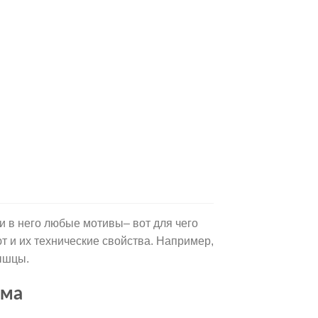
и в него любые мотивы– вот для чего
 и их технические свойства. Например,
мышцы.
юма