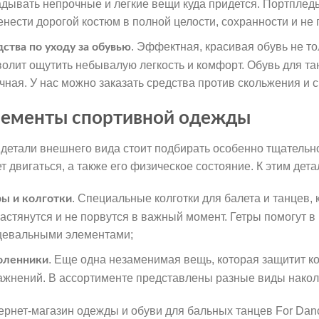
адывать непрочные и легкие вещи куда придется. Портплед
енести дорогой костюм в полной целости, сохранности и не 
. Эффектная, красивая обувь не то
дства по уходу за обувью
волит ощутить небывалую легкость и комфорт. Обувь для тан
чная. У нас можно заказать средства против скольжения и 
ементы спортивной одежды
 детали внешнего вида стоит подбирать особенно тщательно.
ет двигаться, а также его физическое состояние. К этим де
. Специальные колготки для балета и танцев, к
ры и колготки
растянутся и не порвутся в важный момент. Гетры помогут
цевальными элементами;
. Еще одна незаменимая вещь, которая защитит 
оленники
ажнений. В ассортименте представлены разные виды накол
ернет-магазин одежды и обуви для бальных танцев For Dan