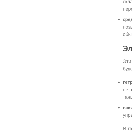
скл
пер
сре
поз
обы
Эл
Эти
буд
гет
не 
тан
нак
упр
Инт