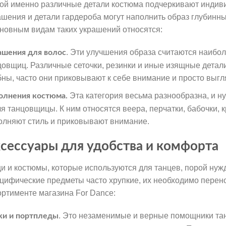
ой именно различные детали костюма подчеркивают индив
ашения и детали гардероба могут наполнить образ глубинны
сновным видам таких украшений относятся:
. Эти улучшения образа считаются наибо
ашения для волос
цовщиц. Различные сеточки, резинки и иные изящные детал
бны, часто они приковывают к себе внимание и просто выгл
Эта категория весьма разнообразна, и н
олнения костюма.
ля танцовщицы. К ним относятся веера, перчатки, бабочки,
олняют стиль и приковывают внимание.
сессуары для удобства и комфорта
и и костюмы, которые используются для танцев, порой нуж
цифические предметы часто хрупкие, их необходимо перено
ортименте магазина For Dance:
. Это незаменимые и верные помощники та
ки и портпледы