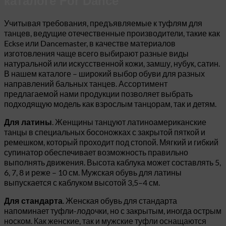
каталоге For Dance
Учитывая требования, предъявляемые к туфлям для
танцев, ведущие отечественные производители, такие как
Eckse или Dancemaster, в качестве материалов
изготовления чаще всего выбирают разные виды
натуральной или искусственной кожи, замшу, нубук, сатин.
В нашем каталоге – широкий выбор обуви для разных
направлений бальных танцев. Ассортимент
предлагаемой нами продукции позволяет выбрать
подходящую модель как взрослым танцорам, так и детям.
. Женщины танцуют латиноамериканские
Для латины
танцы в специальных босоножках с закрытой пяткой и
ремешком, который проходит под стопой. Мягкий и гибкий
супинатор обеспечивает возможность правильно
выполнять движения. Высота каблука может составлять 5,
6, 7, 8 и реже – 10 см. Мужская обувь для латины
выпускается с каблуком высотой 3,5–4 см.
. Женская обувь для стандарта
Для стандарта
напоминает туфли-лодочки, но с закрытым, иногда острым
носком. Как женские, так и мужские туфли оснащаются