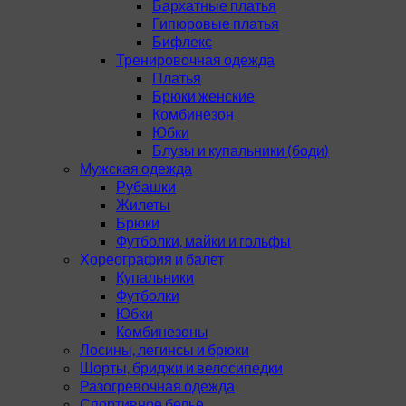
Бархатные платья
Гипюровые платья
Бифлекс
Тренировочная одежда
Платья
Брюки женские
Комбинезон
Юбки
Блузы и купальники (боди)
Мужская одежда
Рубашки
Жилеты
Брюки
Футболки, майки и гольфы
Хореография и балет
Купальники
Футболки
Юбки
Комбинезоны
Лосины, легинсы и брюки
Шорты, бриджи и велосипедки
Разогревочная одежда
Спортивное белье