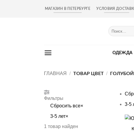
Skip
МАГАЗИН В ПЕТЕРБУРГЕ
УСЛОВИЯ ДОСТАВ
to
content
Искать:
ОДЕЖДА
ГЛАВНАЯ
/
/
ТОВАР ЦВЕТ
ГОЛУБОЙ
Сбр
Фильтры
3-5 
Сбросить все
×
3-5 лет
×
+
1
товар найден
Ю