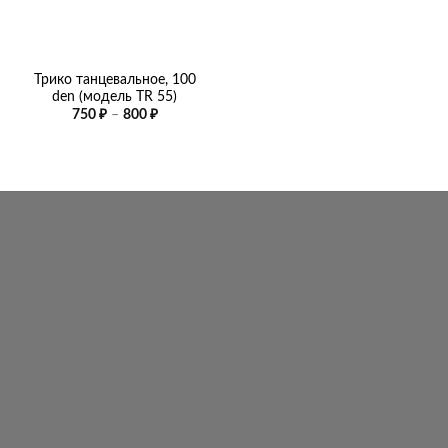
Трико танцевальное, 100
den (модель TR 55)
Диапазон
750
₽
–
800
₽
цен:
750 ₽
–
800 ₽