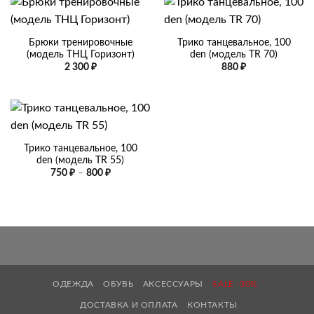
Брюки тренировочные
Трико танцевальное, 100
(модель ТНЦ Горизонт)
den (модель TR 70)
2 300
₽
880
₽
Трико танцевальное, 100
den (модель TR 55)
Диапазон
750
₽
–
800
₽
цен:
750 ₽
–
800 ₽
ОДЕЖДА
ОБУВЬ
АКСЕССУАРЫ
SALE -30%
ДОСТАВКА И ОПЛАТА
КОНТАКТЫ