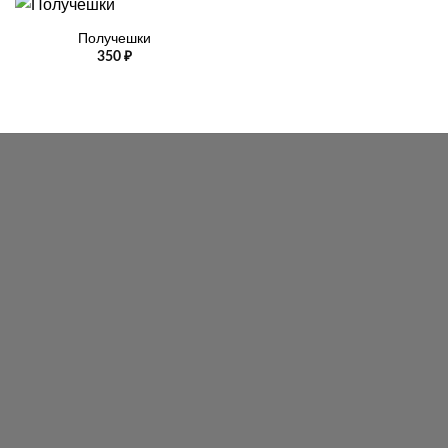
Получешки
350
₽