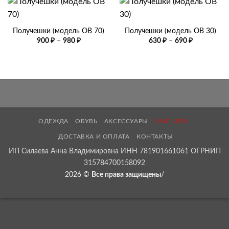
Получешки (модель OB 70)
Получешки (модель OB 30)
Диапазон
Диапазон
900
₽
–
980
₽
630
₽
–
690
₽
цен:
цен:
900 ₽
630 ₽
–
–
980 ₽
690 ₽
ОДЕЖДА
ОБУВЬ
АКСЕССУАРЫ
SALE -30%
ДОСТАВКА И ОПЛАТА
КОНТАКТЫ
ИП Силаева Анна Владимировна ИНН 781901661061 ОГРНИП
315784700158092
2026 ©
Все права защищены
/