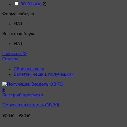
30-31 (XX)
(
2
)
Форма каблука
Н/Д
Высота каблука
Н/Д
Показать
(
2
)
Отмена
Сбросить все
×
Балетки, чешки, получешки
×
+
Этот
Быстрый просмотр
товар
Получешки (модель OB 70)
имеет
несколько
Диапазон
900
₽
–
980
₽
вариаций.
цен:
Опции
900 ₽