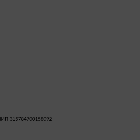
НИП 315784700158092