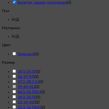
Балетки, чешки, получешки
(
2
)
Пол
Н/Д
Материал
Н/Д
Цвет
Телесный
(
2
)
Размер
34,5-35 (S)
(
1
)
36-37 (M)
(
2
)
37.5-38.5 (L)
(
2
)
39-40 (XL)
(
2
)
40.5-41 (XXL)
(
2
)
34.5-35 (S)
(
1
)
33-34 (XS)
(
2
)
31.5-32 (XXS)
(
2
)