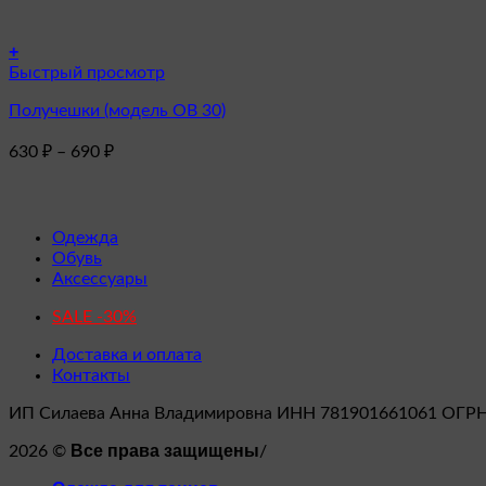
+
Этот
Быстрый просмотр
товар
Получешки (модель OB 30)
имеет
несколько
Диапазон
630
₽
–
690
₽
вариаций.
цен:
Опции
630 ₽
можно
–
выбрать
на
690 ₽
Одежда
странице
Обувь
товара.
Аксессуары
SALE -30%
Доставка и оплата
Контакты
ИП Силаева Анна Владимировна ИНН 781901661061 ОГР
Все права защищены
2026 ©
/