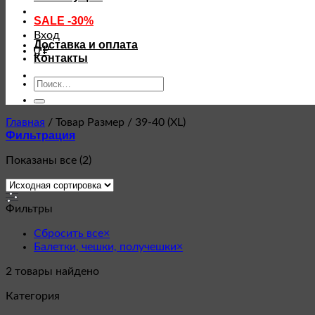
SALE -30%
Вход
Доставка и оплата
0
₽
Контакты
Искать:
Главная
/
Товар Размер
/
39-40 (XL)
Фильтрация
Показаны все (2)
Фильтры
Сбросить все
×
Балетки, чешки, получешки
×
2
товары найдено
Категория