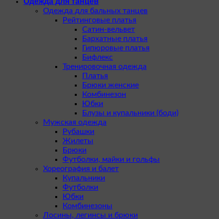
Одежда для танцев
Одежда для бальных танцев
Рейтинговые платья
Сатин-вельвет
Бархатные платья
Гипюровые платья
Бифлекс
Тренировочная одежда
Платья
Брюки женские
Комбинезон
Юбки
Блузы и купальники (боди)
Мужская одежда
Рубашки
Жилеты
Брюки
Футболки, майки и гольфы
Хореография и балет
Купальники
Футболки
Юбки
Комбинезоны
Лосины, легинсы и брюки