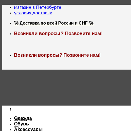
Skip
магазин в Петербурге
to
условия доставки
content
🚀 Доставка по всей России и СНГ 🚀
Возникли вопросы? Позвоните нам!
Возникли вопросы? Позвоните нам!
Одежда
Искать:
Обувь
Аксессуары