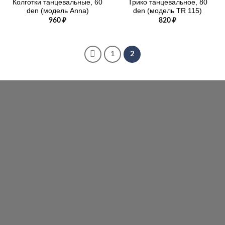
Колготки танцевальные, 60
Трико танцевальное, 80
den (модель Anna)
den (модель TR 115)
960
₽
820
₽
1
2