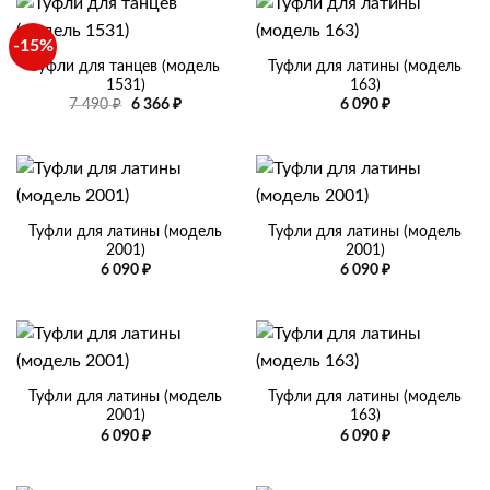
-15%
Туфли для танцев (модель
Туфли для латины (модель
1531)
163)
Первоначальная
Текущая
7 490
₽
6 366
₽
6 090
₽
цена
цена:
составляла
6
7
366 ₽.
490 ₽.
Туфли для латины (модель
Туфли для латины (модель
2001)
2001)
6 090
₽
6 090
₽
Туфли для латины (модель
Туфли для латины (модель
2001)
163)
6 090
₽
6 090
₽