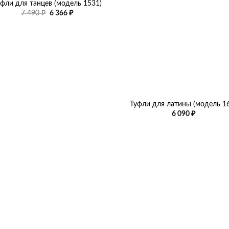
уфли для танцев (модель 1531)
Первоначальная
Текущая
7 490
₽
6 366
₽
цена
цена:
составляла
6
7
366 ₽.
490 ₽.
+
Туфли для латины (модель 1
6 090
₽