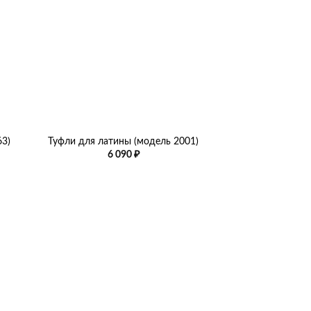
+
63)
Туфли для латины (модель 2001)
6 090
₽