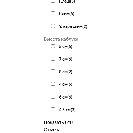
Клеш
(
5
)
Слим
(
5
)
Ультра слим
(
2
)
Высота каблука
5 см
(
6
)
7 см
(
6
)
8 см
(
2
)
4 см
(
6
)
6 см
(
6
)
4,5 см
(
3
)
Показать
(
21
)
Отмена