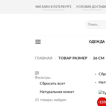
Skip
МАГАЗИН В ПЕТЕРБУРГЕ
УСЛОВИЯ ДОСТАВ
to
content
Искать:
ОДЕЖДА
ГЛАВНАЯ
/
ТОВАР РАЗМЕР
/
26 СМ
Сбр
Фильтры
Нат
Сбросить все
×
Натуральная кожа
×
+
21
товары найден
-15