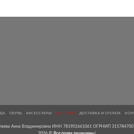
ДА
ОБУВЬ
АКСЕССУАРЫ
SALE -30%
ДОСТАВКА И ОПЛАТА
КОН
лаева Анна Владимировна ИНН 781901661061 ОГРНИП 315784700
2026 ©
Все права защищены
/