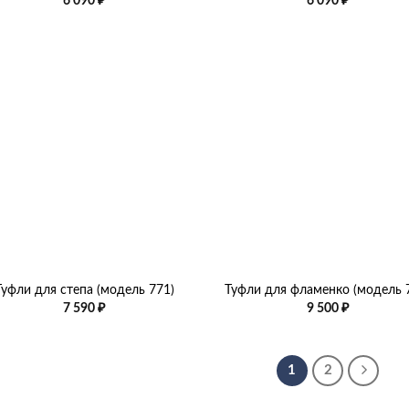
6 090
₽
6 090
₽
+
Туфли для степа (модель 771)
Туфли для фламенко (модель 
7 590
₽
9 500
₽
1
2