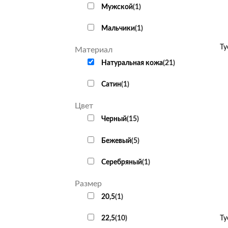
Мужской
(
1
)
+
Мальчики
(
1
)
Ту
Материал
Натуральная кожа
(
21
)
Сатин
(
1
)
Цвет
Черный
(
15
)
Бежевый
(
5
)
Серебряный
(
1
)
Размер
20,5
(
1
)
+
22,5
(
10
)
Ту