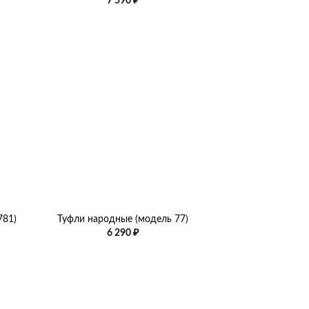
7 590
₽
+
781)
Туфли народные (модель 77)
6 290
₽