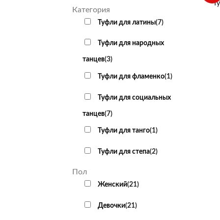
Т
Категория
Туфли для латины
(
7
)
Туфли для народных
танцев
(
3
)
Туфли для фламенко
(
1
)
Туфли для социальных
танцев
(
7
)
Туфли для танго
(
1
)
Туфли для степа
(
2
)
Пол
Женский
(
21
)
Девочки
(
21
)