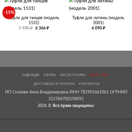
-15%
Туфли для танцев (модель
Туфли для латины (модель
1531)
2001)
Первоначальная
Текущая
7 490
₽
6 366
₽
6 090
₽
цена
цена:
составляла
6
7
366 ₽.
490 ₽.
ОДЕЖДА
ОБУВЬ
АКСЕССУАРЫ
SALE -30%
ДОСТАВКА И ОПЛАТА
КОНТАКТЫ
ИП Силаева Анна Владимировна ИНН 781901661061 ОГРНИП
315784700158092
2026 ©
Все права защищены
/