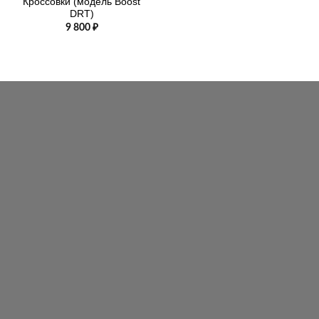
Кроссовки (модель Boost
DRT)
9 800
₽