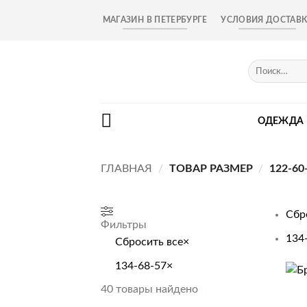
Skip
МАГАЗИН В ПЕТЕРБУРГЕ
УСЛОВИЯ ДОСТАВ
to
content
Искать:
ОДЕЖДА
ГЛАВНАЯ
/
ТОВАР РАЗМЕР
/
122-60
Сбр
Фильтры
134
Сбросить все
×
134-68-57
×
+
40
товары найдено