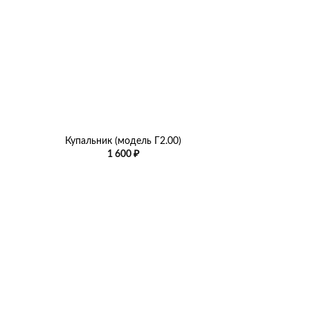
+
Купальник (модель Г2.00)
азон
1 600
₽