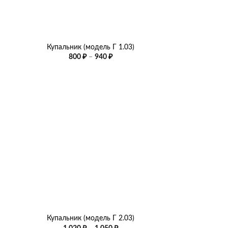
+
Купальник (модель Г 1.03)
Диапазон
800
₽
–
940
₽
цен:
800 ₽
–
940 ₽
+
Купальник (модель Г 2.03)
азон
Диапазон