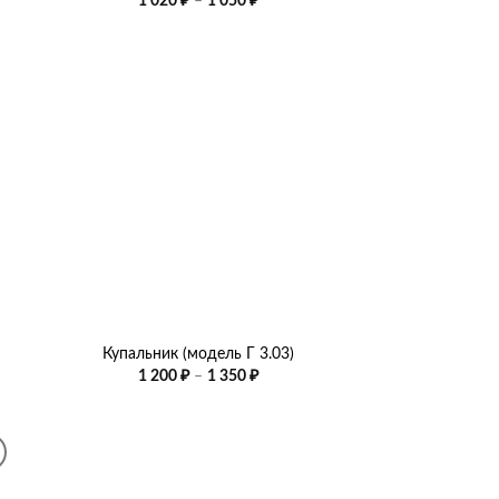
1 020
₽
–
1 050
₽
цен:
1
020 ₽
–
1
050 ₽
+
Купальник (модель Г 3.03)
Диапазон
1 200
₽
–
1 350
₽
цен:
1
200 ₽
–
1
350 ₽