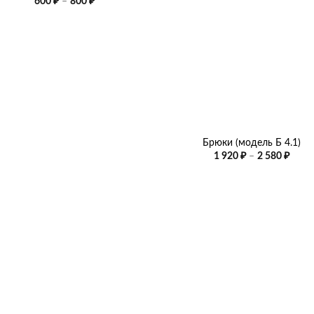
Диапазон
600
₽
–
800
₽
цен:
600 ₽
–
800 ₽
+
Брюки (модель Б 4.1)
Диап
1 920
₽
–
2 580
₽
цен:
1
920 ₽
–
2
580 ₽