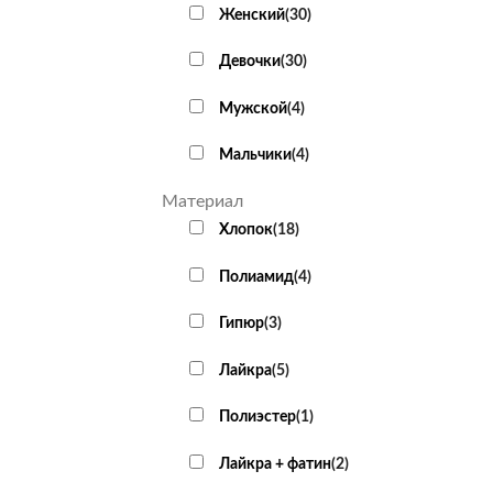
Женский
(
30
)
+
Девочки
(
30
)
Мужской
(
4
)
Мальчики
(
4
)
Материал
Хлопок
(
18
)
Полиамид
(
4
)
Гипюр
(
3
)
Лайкра
(
5
)
Полиэстер
(
1
)
+
Лайкра + фатин
(
2
)