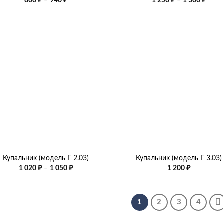
800
₽
–
940
₽
1 250
₽
–
1 300
₽
цен:
цен:
800 ₽
1
–
250 ₽
940 ₽
–
1
300 ₽
+
Купальник (модель Г 2.03)
Купальник (модель Г 3.03)
Диапазон
1 020
₽
–
1 050
₽
1 200
₽
цен:
1
020 ₽
–
1
2
3
4
1
050 ₽