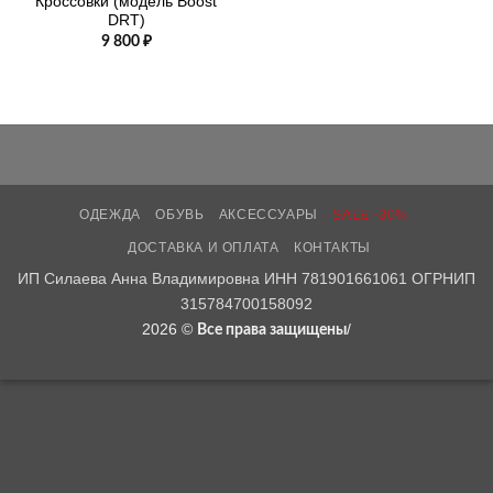
Кроссовки (модель Boost
DRT)
9 800
₽
ОДЕЖДА
ОБУВЬ
АКСЕССУАРЫ
SALE -30%
ДОСТАВКА И ОПЛАТА
КОНТАКТЫ
ИП Силаева Анна Владимировна ИНН 781901661061 ОГРНИП
315784700158092
2026 ©
/
Все права защищены