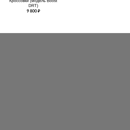
Кроссовки (модель Boost
DRT)
9 800
₽