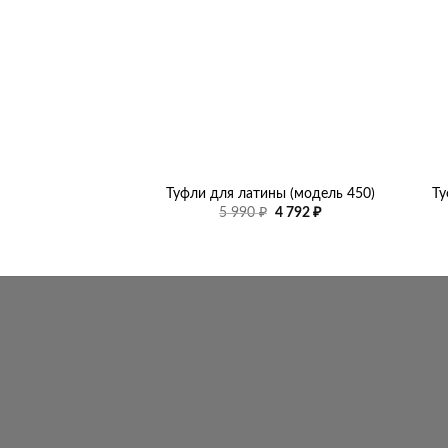
+
+
Туфли для латины (модель 450)
Ту
Первоначальная
Текущая
5 990
₽
4 792
₽
цена
цена:
составляла
4
5
792 ₽.
990 ₽.