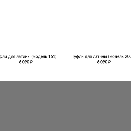
+
фли для латины (модель 161)
Туфли для латины (модель 20
6 090
₽
6 090
₽