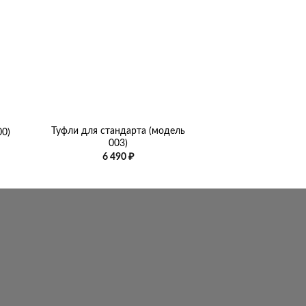
+
+
Туфли для стандарта (модель
Туфли для стан
00)
003)
233
6 490
₽
4 312
₽
–