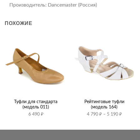
Производитель: Dancemaster (Россия)
ПОХОЖИЕ
Туфли для стандарта
Рейтинговые туфли
(модель 011)
(модель 164)
Диапазо
6 490
₽
4 790
₽
–
5 190
₽
цен:
4
790 ₽