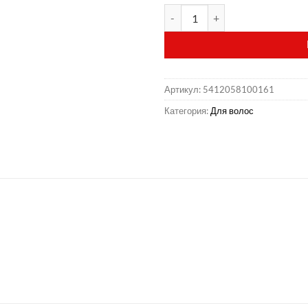
Количество товара Сеточка-пау
Артикул:
5412058100161
Категория:
Для волос