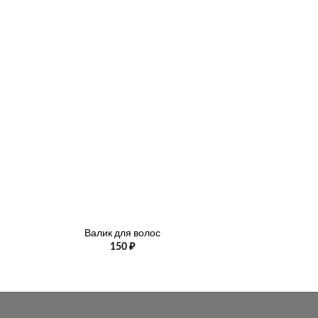
+
+
Валик для волос
Сетка дл
150
₽
70