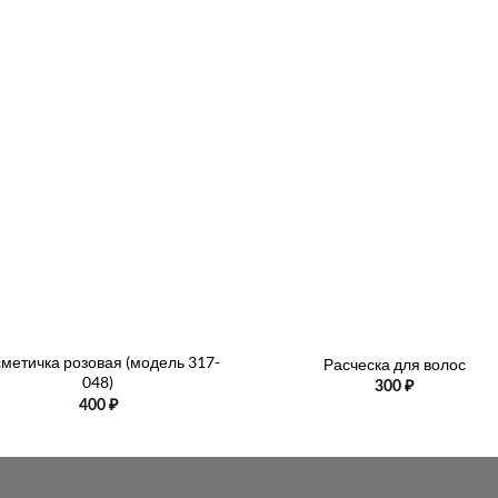
+
метичка розовая (модель 317-
Расческа для волос
048)
300
₽
400
₽