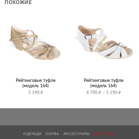
ПОХОЖИЕ
Рейтинговые туфли
Рейтинговые туфли
(модель 164)
(модель 164)
Диапазо
5 190
₽
4 790
₽
–
5 190
₽
цен:
4
790 ₽
–
5
190 ₽
ОДЕЖДА
ОБУВЬ
АКСЕССУАРЫ
SALE -30%