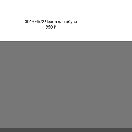
+
+
301-045/2 Чехол для обуви
Мешок для об
950
₽
19