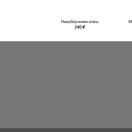
+
+
Накаблучники клёш
М
240
₽