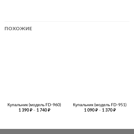
ПОХОЖИЕ
Купальник (модель FD-960)
Купальник (модель FD-951)
Диапазон
Диапазо
–
–
1 390
₽
1 740
₽
1 090
₽
1 370
₽
цен:
цен:
1
1
390 ₽
090 ₽
–
–
1
1
740 ₽
370 ₽