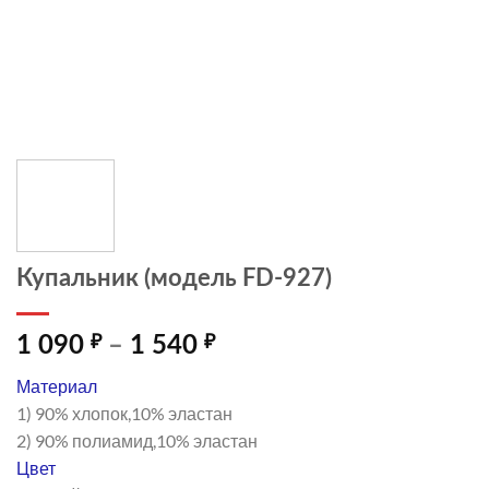
Купальник (модель FD-927)
Диапазон
1 090
₽
–
1 540
₽
цен:
Материал
1
1) 90% хлопок,10% эластан
090 ₽
2) 90% полиамид,10% эластан
–
Цвет
1