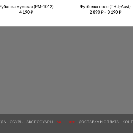
Рубашка мужская (РМ-1012)
Футболка поло (ТНЦ-Aust)
Диапа
–
4 190
₽
2 890
₽
3 190
₽
цен:
2
890 ₽
–
3
190 ₽
ЖДА
ОБУВЬ
АКСЕССУАРЫ
SALE -30%
ДОСТАВКА И ОПЛАТА
КОН