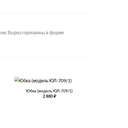
вом. Вырез горловины в форме
+
+
Юбка (модель ЮЛ-709/1)
Блуза (модел
2 880
₽
1 99