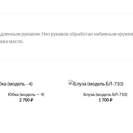
с длинным рукавом. Низ рукавов обработан нибивным круже
ажа масло.
+
Юбка (модель — 4)
Блуза (модель БЛ-710)
2 700
₽
1 700
₽