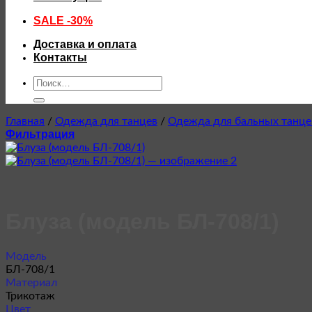
SALE -30%
Доставка и оплата
Контакты
Искать:
Главная
/
Одежда для танцев
/
Одежда для бальных танце
Фильтрация
Блуза (модель БЛ-708/1)
Модель
БЛ-708/1
Материал
Трикотаж
Цвет