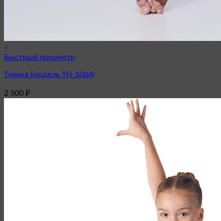
+
Быстрый просмотр
Туника (модель ТН-1064)
2 500
₽