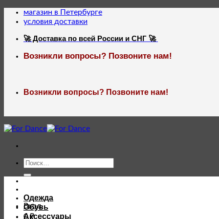
Skip
магазин в Петербурге
to
условия доставки
content
🚀 Доставка по всей России и СНГ 🚀
Возникли вопросы? Позвоните нам!
Возникли вопросы? Позвоните нам!
Искать:
Одежда
Вход
Обувь
Аксессуары
0
₽