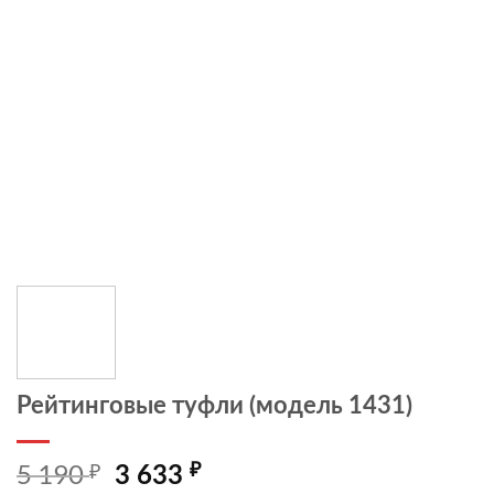
Рейтинговые туфли (модель 1431)
5 190
₽
Первоначальная
Текущая
₽
3 633