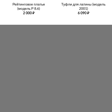
Рейтинговое платье
Туфли для латины (модель
(модель Р 8.6)
2001)
2 000
₽
6 090
₽