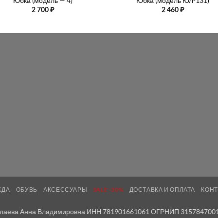
Юбка (модель — 4)
Юбка (модель ЮЛ-131)
2 700
₽
2 460
₽
ЖДА
ОБУВЬ
АКСЕССУАРЫ
SALE -30%
ДОСТАВКА И ОПЛАТА
КОН
лаева Анна Владимировна ИНН 781901661061 ОГРНИП 315784700