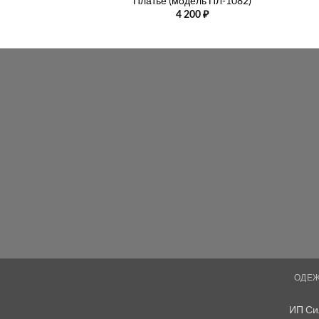
Платье (модель ПЛ-1082)
4 200
₽
ОДЕ
ИП Си