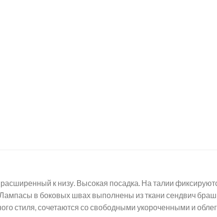
 расширенный к низу. Высокая посадка. На талии фиксируютс
 Лампасы в боковых швах выполнены из ткани сендвич браш
ного стиля, сочетаются со свободными укороченными и об