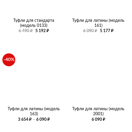
Туфли для стандарта
Туфли для латины (модель
(модель 0133)
161)
Первоначальная
Текущая
Первоначальная
Текущая
6 490
₽
5 192
₽
6 090
₽
5 177
₽
цена
цена:
цена
цена:
составляла
5
составляла
5
6
192 ₽.
6
177 ₽.
490 ₽.
090 ₽.
-40%
Туфли для латины (модель
Туфли для латины (модель
163)
2001)
Диапазон
3 654
₽
–
6 090
₽
6 090
₽
цен:
3
654 ₽