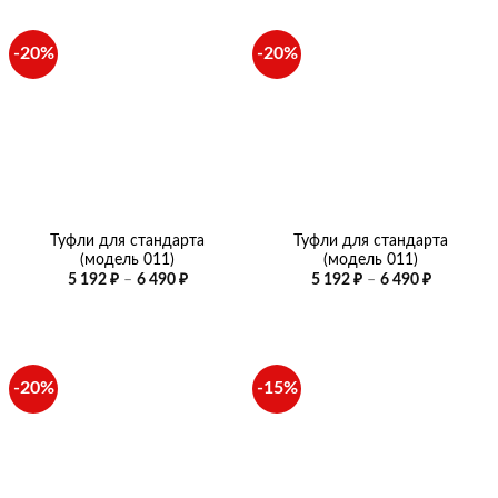
490 ₽.
490 ₽.
-20%
-20%
Туфли для стандарта
Туфли для стандарта
(модель 011)
(модель 011)
Диапазон
Диапазо
5 192
₽
–
6 490
₽
5 192
₽
–
6 490
₽
цен:
цен:
5
5
192 ₽
192 ₽
–
–
6
6
490 ₽
490 ₽
-20%
-15%