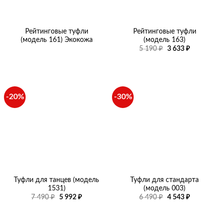
Рейтинговые туфли
Рейтинговые туфли
(модель 161) Экокожа
(модель 163)
Первоначальная
Текущая
5 190
₽
3 633
₽
цена
цена:
составляла
3
5
633 ₽.
190 ₽.
-20%
-30%
Туфли для танцев (модель
Туфли для стандарта
1531)
(модель 003)
Первоначальная
Текущая
Первоначальная
Текущая
7 490
₽
5 992
₽
6 490
₽
4 543
₽
цена
цена:
цена
цена:
составляла
5
составляла
4
7
992 ₽.
6
543 ₽.