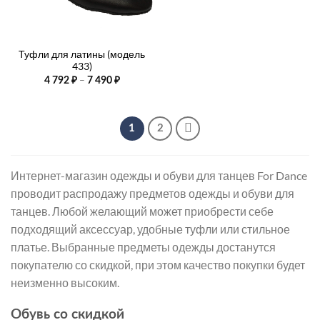
594 ₽
–
7
490 ₽
Туфли для латины (модель
433)
Диапазон
–
4 792
₽
7 490
₽
цен:
4
792 ₽
–
7
1
2
490 ₽
Интернет-магазин одежды и обуви для танцев For Dance
проводит распродажу предметов одежды и обуви для
танцев. Любой желающий может приобрести себе
подходящий аксессуар, удобные туфли или стильное
платье. Выбранные предметы одежды достанутся
покупателю со скидкой, при этом качество покупки будет
неизменно высоким.
Обувь со скидкой